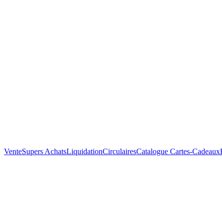
Vente
Supers Achats
Liquidation
Circulaires
Catalogue
Cartes-Cadeaux