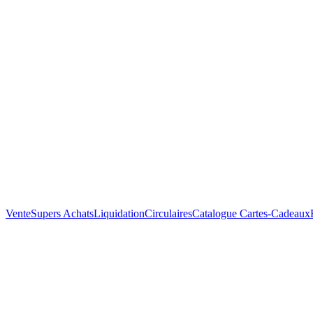
Vente
Supers Achats
Liquidation
Circulaires
Catalogue
Cartes-Cadeaux