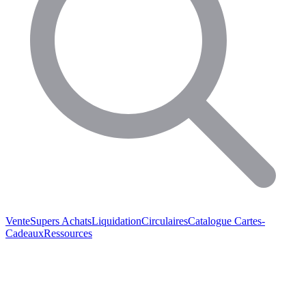
Vente
Supers Achats
Liquidation
Circulaires
Catalogue
Cartes-
Cadeaux
Ressources