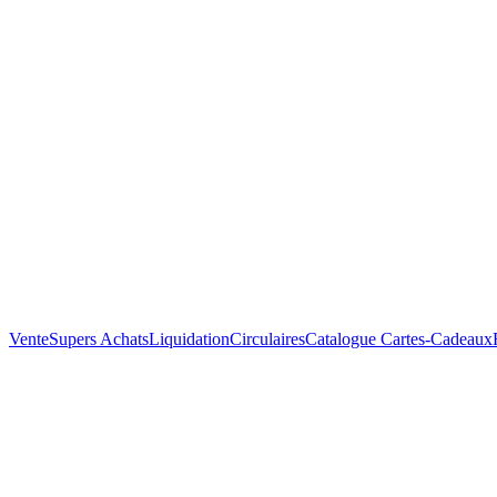
Vente
Supers Achats
Liquidation
Circulaires
Catalogue
Cartes-Cadeaux