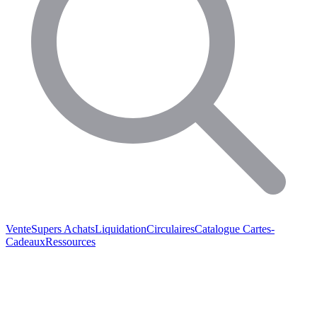
Vente
Supers Achats
Liquidation
Circulaires
Catalogue
Cartes-
Cadeaux
Ressources