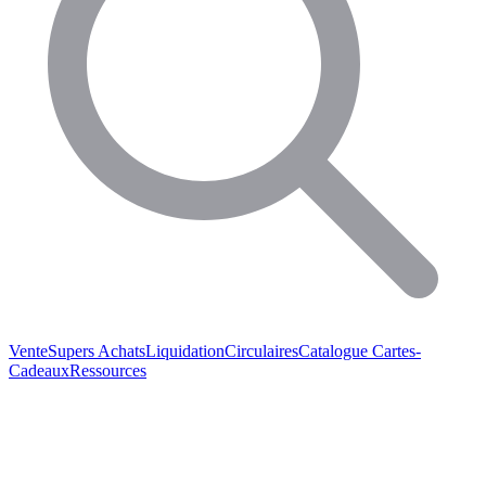
Vente
Supers Achats
Liquidation
Circulaires
Catalogue
Cartes-
Cadeaux
Ressources