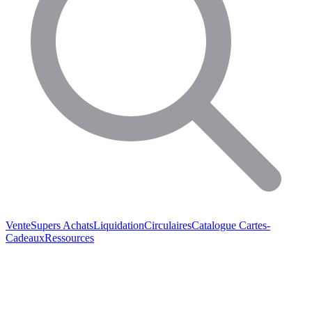
Vente
Supers Achats
Liquidation
Circulaires
Catalogue
Cartes-
Cadeaux
Ressources