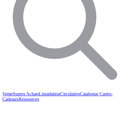
Vente
Supers Achats
Liquidation
Circulaires
Catalogue
Cartes-
Cadeaux
Ressources