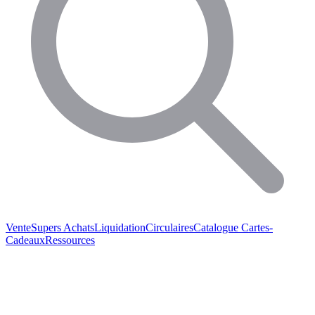
Vente
Supers Achats
Liquidation
Circulaires
Catalogue
Cartes-
Cadeaux
Ressources