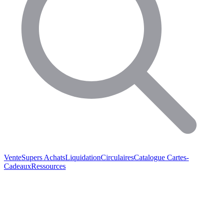
Vente
Supers Achats
Liquidation
Circulaires
Catalogue
Cartes-
Cadeaux
Ressources