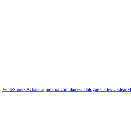
Vente
Supers Achats
Liquidation
Circulaires
Catalogue
Cartes-Cadeaux