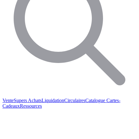
Vente
Supers Achats
Liquidation
Circulaires
Catalogue
Cartes-
Cadeaux
Ressources