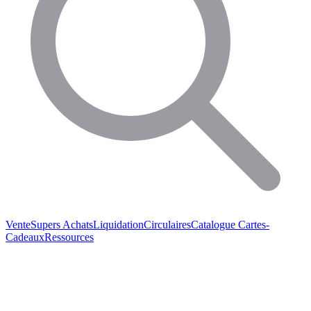
Vente
Supers Achats
Liquidation
Circulaires
Catalogue
Cartes-
Cadeaux
Ressources