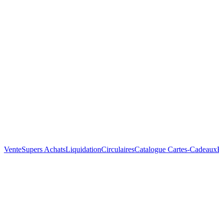
Vente
Supers Achats
Liquidation
Circulaires
Catalogue
Cartes-Cadeaux