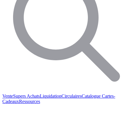
Vente
Supers Achats
Liquidation
Circulaires
Catalogue
Cartes-
Cadeaux
Ressources