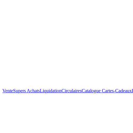
Vente
Supers Achats
Liquidation
Circulaires
Catalogue
Cartes-Cadeaux