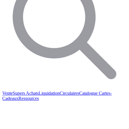
Vente
Supers Achats
Liquidation
Circulaires
Catalogue
Cartes-
Cadeaux
Ressources