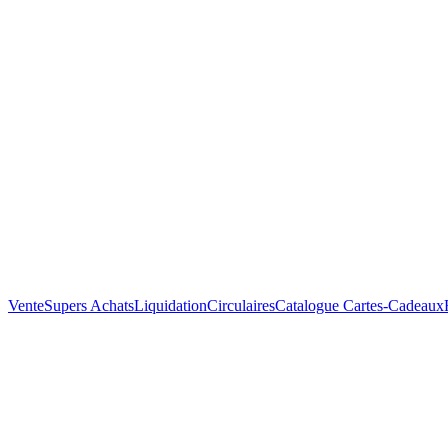
Vente
Supers Achats
Liquidation
Circulaires
Catalogue
Cartes-Cadeaux