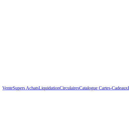
Vente
Supers Achats
Liquidation
Circulaires
Catalogue
Cartes-Cadeaux