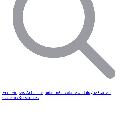
Vente
Supers Achats
Liquidation
Circulaires
Catalogue
Cartes-
Cadeaux
Ressources