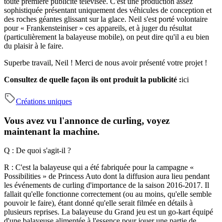
toute première publicité télévisée. C'est une production assez
sophistiquée présentant uniquement des véhicules de conception et
des roches géantes glissant sur la glace. Neil s'est porté volontaire
pour « Frankensteiniser » ces appareils, et à juger du résultat
(particulièrement la balayeuse mobile), on peut dire qu'il a eu bien
du plaisir à le faire.
Superbe travail, Neil ! Merci de nous avoir présenté votre projet !
Consultez de quelle façon ils ont produit la publicité :
ici
Créations uniques
Vous avez vu l'annonce de curling, voyez
maintenant la machine.
Q : De quoi s'agit-il ?
R : C'est la balayeuse qui a été fabriquée pour la campagne «
Possibilities » de Princess Auto dont la diffusion aura lieu pendant
les événements de curling d'importance de la saison 2016-2017. Il
fallait qu'elle fonctionne correctement (ou au moins, qu'elle semble
pouvoir le faire), étant donné qu'elle serait filmée en détails à
plusieurs reprises.
La balayeuse du Grand jeu est un go-kart équipé
d'une balayeuse alimentée à l'essence pour jouer une partie de