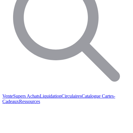
Vente
Supers Achats
Liquidation
Circulaires
Catalogue
Cartes-
Cadeaux
Ressources