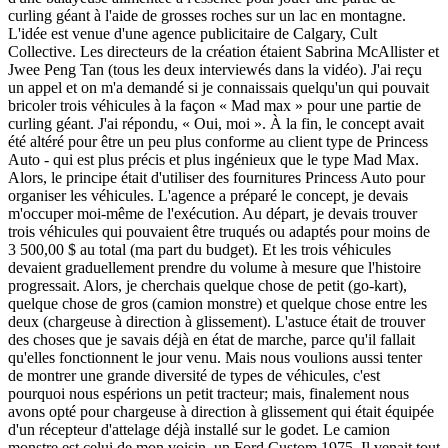
curling géant à l'aide de grosses roches sur un lac en montagne.
L'idée est venue d'une agence publicitaire de Calgary, Cult
Collective. Les directeurs de la création étaient Sabrina McAllister et
Jwee Peng Tan (tous les deux interviewés dans la vidéo).
J'ai reçu
un appel et on m'a demandé si je connaissais quelqu'un qui pouvait
bricoler trois véhicules à la façon « Mad max » pour une partie de
curling géant. J'ai répondu, « Oui, moi ». À la fin, le concept avait
été altéré pour être un peu plus conforme au client type de Princess
Auto - qui est plus précis et plus ingénieux que le type Mad Max.
Alors, le principe était d'utiliser des fournitures Princess Auto pour
organiser les véhicules.
L'agence a préparé le concept, je devais
m'occuper moi-même de l'exécution. Au départ, je devais trouver
trois véhicules qui pouvaient être truqués ou adaptés pour moins de
3 500,00 $ au total (ma part du budget).
Et les trois véhicules
devaient graduellement prendre du volume à mesure que l'histoire
progressait. Alors, je cherchais quelque chose de petit (go-kart),
quelque chose de gros (camion monstre) et quelque chose entre les
deux (chargeuse à direction à glissement).
L'astuce était de trouver
des choses que je savais déjà en état de marche, parce qu'il fallait
qu'elles fonctionnent le jour venu. Mais nous voulions aussi tenter
de montrer une grande diversité de types de véhicules, c'est
pourquoi nous espérions un petit tracteur; mais, finalement nous
avons opté pour chargeuse à direction à glissement qui était équipée
d'un récepteur d'attelage déjà installé sur le godet. Le camion
monstre est celui de mon voisin, un Ford Custom 1975. Il venait tout