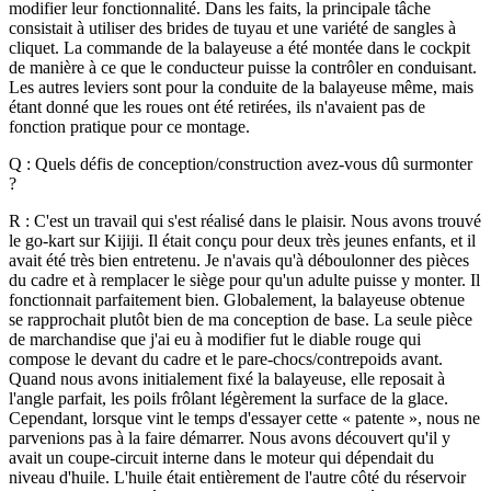
modifier leur fonctionnalité. Dans les faits, la principale tâche
consistait à utiliser des brides de tuyau et une variété de sangles à
cliquet.
La commande de la balayeuse a été montée dans le cockpit
de manière à ce que le conducteur puisse la contrôler en conduisant.
Les autres leviers sont pour la conduite de la balayeuse même, mais
étant donné que les roues ont été retirées, ils n'avaient pas de
fonction pratique pour ce montage.
Q : Quels défis de conception/construction avez-vous dû surmonter
?
R : C'est un travail qui s'est réalisé dans le plaisir. Nous avons trouvé
le go-kart sur Kijiji. Il était conçu pour deux très jeunes enfants, et il
avait été très bien entretenu. Je n'avais qu'à déboulonner des pièces
du cadre et à remplacer le siège pour qu'un adulte puisse y monter. Il
fonctionnait parfaitement bien. Globalement, la balayeuse obtenue
se rapprochait plutôt bien de ma conception de base. La seule pièce
de marchandise que j'ai eu à modifier fut le diable rouge qui
compose le devant du cadre et le pare-chocs/contrepoids avant.
Quand nous avons initialement fixé la balayeuse, elle reposait à
l'angle parfait, les poils frôlant légèrement la surface de la glace.
Cependant, lorsque vint le temps d'essayer cette « patente », nous ne
parvenions pas à la faire démarrer. Nous avons découvert qu'il y
avait un coupe-circuit interne dans le moteur qui dépendait du
niveau d'huile. L'huile était entièrement de l'autre côté du réservoir