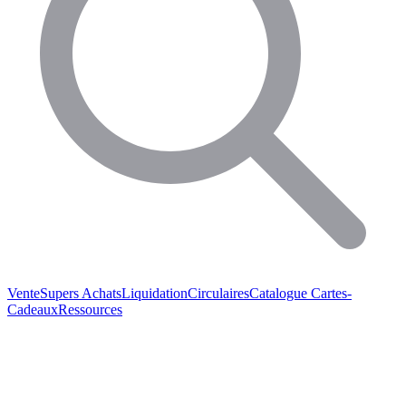
Vente
Supers Achats
Liquidation
Circulaires
Catalogue
Cartes-
Cadeaux
Ressources