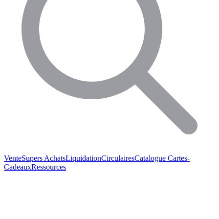
Vente
Supers Achats
Liquidation
Circulaires
Catalogue
Cartes-
Cadeaux
Ressources