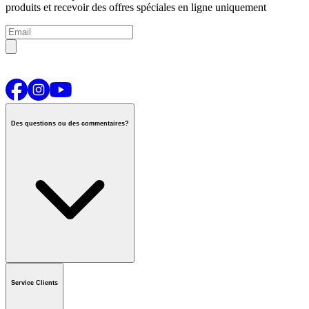
produits et recevoir des offres spéciales en ligne uniquement
Des questions ou des commentaires?
Contactez-nous
ou appeler
1-800-665-8685
Service Clients
Horaires du centre d'appels national
De Lun.-Ven.
:
6h00 à 21h00
HC