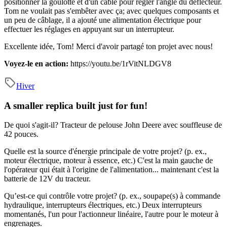
positionner la goulotte et d'un câble pour régler l'angle du déflecteur.
Tom ne voulait pas s'embêter avec ça; avec quelques composants et
un peu de câblage, il a ajouté une alimentation électrique pour
effectuer les réglages en appuyant sur un interrupteur.
Excellente idée, Tom! Merci d'avoir partagé ton projet avec nous!
Voyez-le en action:
https://youtu.be/1rVitNLDGV8
Hiver
A smaller replica built just for fun!
De quoi s'agit-il?
Tracteur de pelouse John Deere avec souffleuse de
42 pouces.
Quelle est la source d'énergie principale de votre projet? (p. ex.,
moteur électrique, moteur à essence, etc.)
C'est la main gauche de
l'opérateur qui était à l'origine de l'alimentation... maintenant c'est la
batterie de 12V du tracteur.
Qu’est-ce qui contrôle votre projet? (p. ex., soupape(s) à commande
hydraulique, interrupteurs électriques, etc.)
Deux interrupteurs
momentanés, l'un pour l'actionneur linéaire, l'autre pour le moteur à
engrenages.