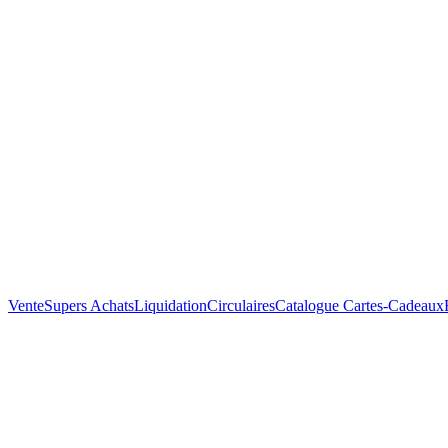
Vente
Supers Achats
Liquidation
Circulaires
Catalogue
Cartes-Cadeaux