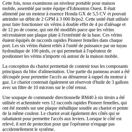
Cette fois, nous examinons un niveleur portable pour maison
mobile, assemblé par notre équipe d'Edmonton Ouest. Il était
alimenté par un moteur à essence Honda GX de 5,5 CV et pouvait
atteindre un débit de 2 GPM à 3 000 lb/po2. Cette unité était utilisée
pour faire fonctionner six vérins à double effet de 4 po d'alésage et
de 12 po de course, qui ont été modifiés parce que les vérins
nécessitaient une plaque plate à l'extrémité de la base. Ces vérins
étaient équipés de raccords rapides Pioneer femelles dans chaque
port. Les six vérins étaient reliés à l'unité de puissance par un tuyau
hydraulique de 100 pieds, ce qui permettait à l'opérateur de
positionner les vérins n'importe où autour de la maison mobile.
La conception du chariot permettait de contenir tous les composants
principaux du bloc d'alimentation. Une partie du panneau avant a été
découpée pour permettre l'accès au démarreur à rappel du moteur à
gaz. Le chariot contenait également un réservoir d'huile de 3 gallons
avec un filtre de 10 microns sur le côté retour.
Une soupape de commande directionnelle BM40 à six tiroirs a été
utilisée et acheminée vers 12 raccords rapides Pioneer femelles, qui
ont été montés sur une plaque métallique soudée au chariot et peinte
de la même couleur. Le chariot avait également des côtés qui se
rabattaient pour permettre l'accès aux leviers. Lorsque le côté est
relevé, il sert de protection pour que l'opérateur n'engage pas
accidentellement le système.