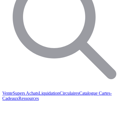
Vente
Supers Achats
Liquidation
Circulaires
Catalogue
Cartes-
Cadeaux
Ressources