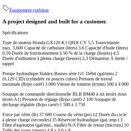
Équipement extérieur
A project designed and built for a customer.
Spécifications
Type de moteur Honda GX120 K1 QH®
CV 5,5
Tours/minute
max. 3,600
Capacité de carburant (litres) 3,6
Capacité d'huile (litres)
0,59
Durée de fonctionnement à 50 % de la charge (heures) 4,5
Durée d'utilisation à pleine charge (heures) 2,3
Démarreur À tirette /
rappel
Pompe hydraulique Haldex-Barnes série GC
Débit (gal/min) 2
(0,129 CID) (cylindrée en pouces cubes)
Pression de travail
maximale (lb/po carré) 3 000
Vitesse de rotation (tr/min) 500 à 4 000
Soupape de commande directionnelle BLB BM40 à six tiroirs (tous
tiroirs A1)
Pression de réglage (lb/po carré) 2 100
Soupape de
décharge réglable (lb/po carré) 1 500 à 3 750
Force par vérin (lb) 37 680
Course du vérin (po) 12
Durée du cycle
à pleine charge (secondes) 35
Réservoir hydraulique (gal. imp.) 3
Filtre d'aspiration (gal/min., maille) N/A
Filtre de retour (microns) 10
Taille des roues (pneus) 4,8 x 4,0 x 8