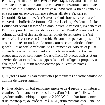
R :Il s’agit d’un autobus diesel à deux étages Leyland Titan PD3
1962 de fabrication britannique converti en restaurant/camion de
cuisine de rue. L’autobus est arrivé au pays vers la fin des années 70
et a été mis en service comme autocar affrété à Victoria en
Colombie-Britannique. Après avoir été mis hors service, il a été
converti en brûlerie de fortune. Charlie Locke (président de Lake
Louise Ski Area) est tombé en amour avec le véhicule, l’a acheté et
l’a utilisé pour le transport de personnes sur Banff Avenue en leur
offrant du café et des rabais sur les billets de remontée. Il s’est
retrouvé à Invermere en Colombie-Britannique pendant plus de 15
ans, stationné sur un bord de route comme comptoir de crème
glacée. J’ai acheté le véhicule, je l’ai ramené en Alberta et je l’ai
converti dans sa forme actuelle, soit à titre de restaurant à deux
étages unique en son genre. Nous offrons 16 places assises et un
service de bar complet, des appareils de chauffage au propane, un
éclairage à DEL et un monte-charge pour livrer les plats au
deuxième étage.
Q : Quelles sont les caractéristiques particulières de votre camion de
cuisine de rue/restaurant?
R : Il est doté d’un toit sectionné surélevé de 4 pieds, d’un intérieur
chauffé, d’un plancher en bois franc, d’un éclairage à DEL, d’un
système audio ambiophonique de 2 000 W, d’un bar fonctionnel,
d’un monte-plat, de téléviseurs à DEL, d’un système d’eau chaude