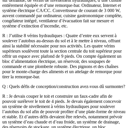
sur demande, de vérins de nivellement hydrauliques, d’une cuisine
entièrement équipée et d’une remorque-bar. Ordinateur, Internet et
système électrique CA/CC. Convertisseur de courant de 3 000 W,
auvent commandé par ordinateur, cuisine gastronomique complète,
congélateur intégré, ventilateur d’évacuation fait sur mesure et
système d’extinction d’incendie, etc.
R : J’utilise 8 vérins hydrauliques : Quatre d’entre eux servent à
soulever l’autobus au-dessus du sol et à le mettre à niveau, offrant
ainsi la stabilité nécessaire pour nos activités. Les quatre vérins
supérieurs soulèvent toute la section centrale du toit supérieur pour
offrir un espace avec plafond de 9 pieds. On compte également un
bloc d’alimentation électrique, un réservoir, des soupapes de
commande et une plomberie robuste. Des pignons et des chaînes
pour le monte-charge des aliments et un attelage de remorque pour
tirer la remorque-bar.
Q : Quels défis de conception/construction avez-vous dû surmonter?
R : Je devais couper le toit et construire un faux-cadre afin de
pouvoir surélever le toit de 4 pieds. Je devais également concevoir
un système de nivellement à vérins hydrauliques pour soulever
l’autobus du sol afin de pouvoir profiter d’une plate-forme de niveau
et stable. Et d’autres défis devaient être relevés, notamment prévoir
un système d’eau chaude et d’eau froide, un système de drainage,
des réservoirs de stockage, un système électrique, un bloc