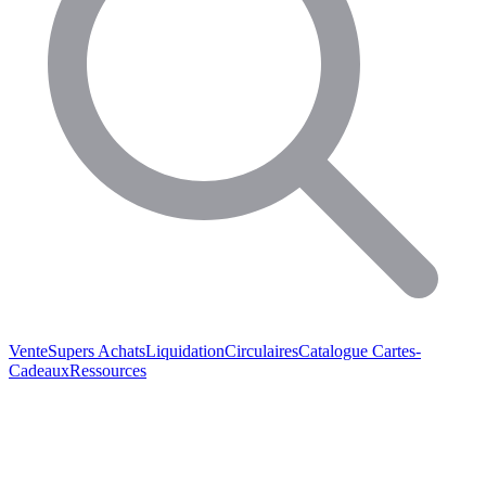
Vente
Supers Achats
Liquidation
Circulaires
Catalogue
Cartes-
Cadeaux
Ressources