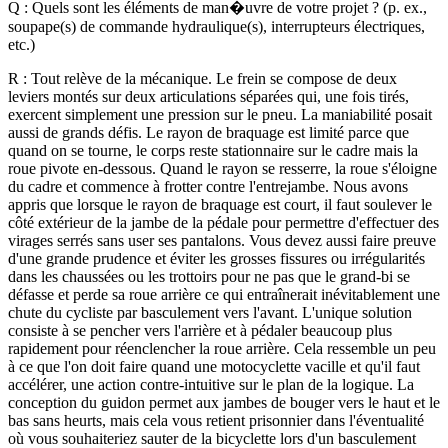
Q : Quels sont les éléments de man�uvre de votre projet ? (p. ex.,
soupape(s) de commande hydraulique(s), interrupteurs électriques,
etc.)
R : Tout relève de la mécanique. Le frein se compose de deux
leviers montés sur deux articulations séparées qui, une fois tirés,
exercent simplement une pression sur le pneu. La maniabilité posait
aussi de grands défis. Le rayon de braquage est limité parce que
quand on se tourne, le corps reste stationnaire sur le cadre mais la
roue pivote en-dessous. Quand le rayon se resserre, la roue s'éloigne
du cadre et commence à frotter contre l'entrejambe. Nous avons
appris que lorsque le rayon de braquage est court, il faut soulever le
côté extérieur de la jambe de la pédale pour permettre d'effectuer des
virages serrés sans user ses pantalons.
Vous devez aussi faire preuve
d'une grande prudence et éviter les grosses fissures ou irrégularités
dans les chaussées ou les trottoirs pour ne pas que le grand-bi se
défasse et perde sa roue arrière ce qui entraînerait inévitablement une
chute du cycliste par basculement vers l'avant. L'unique solution
consiste à se pencher vers l'arrière et à pédaler beaucoup plus
rapidement pour réenclencher la roue arrière. Cela ressemble un peu
à ce que l'on doit faire quand une motocyclette vacille et qu'il faut
accélérer, une action contre-intuitive sur le plan de la logique. La
conception du guidon permet aux jambes de bouger vers le haut et le
bas sans heurts, mais cela vous retient prisonnier dans l'éventualité
où vous souhaiteriez sauter de la bicyclette lors d'un basculement