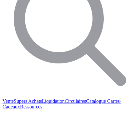
Vente
Supers Achats
Liquidation
Circulaires
Catalogue
Cartes-
Cadeaux
Ressources