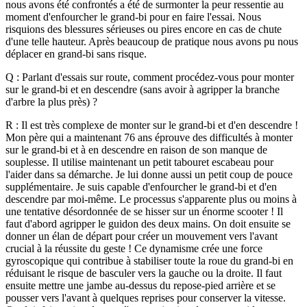
nous avons été confrontés a été de surmonter la peur ressentie au
moment d'enfourcher le grand-bi pour en faire l'essai. Nous
risquions des blessures sérieuses ou pires encore en cas de chute
d'une telle hauteur. Après beaucoup de pratique nous avons pu nous
déplacer en grand-bi sans risque.
Q : Parlant d'essais sur route, comment procédez-vous pour monter
sur le grand-bi et en descendre (sans avoir à agripper la branche
d'arbre la plus près) ?
R : Il est très complexe de monter sur le grand-bi et d'en descendre !
Mon père qui a maintenant 76 ans éprouve des difficultés à monter
sur le grand-bi et à en descendre en raison de son manque de
souplesse. Il utilise maintenant un petit tabouret escabeau pour
l'aider dans sa démarche. Je lui donne aussi un petit coup de pouce
supplémentaire.
Je suis capable d'enfourcher le grand-bi et d'en
descendre par moi-même. Le processus s'apparente plus ou moins à
une tentative désordonnée de se hisser sur un énorme scooter ! Il
faut d'abord agripper le guidon des deux mains. On doit ensuite se
donner un élan de départ pour créer un mouvement vers l'avant
crucial à la réussite du geste ! Ce dynamisme crée une force
gyroscopique qui contribue à stabiliser toute la roue du grand-bi en
réduisant le risque de basculer vers la gauche ou la droite.
Il faut
ensuite mettre une jambe au-dessus du repose-pied arrière et se
pousser vers l'avant à quelques reprises pour conserver la vitesse.