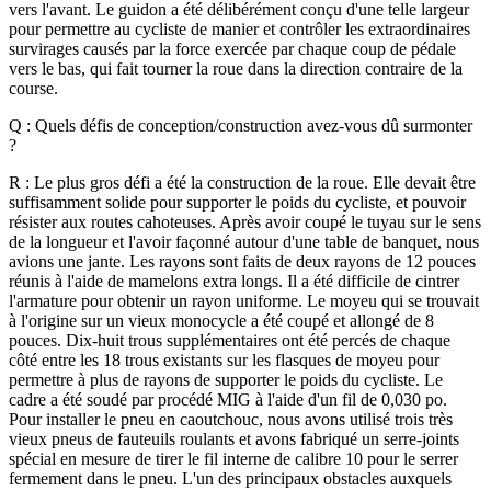
vers l'avant.
Le guidon a été délibérément conçu d'une telle largeur
pour permettre au cycliste de manier et contrôler les extraordinaires
survirages causés par la force exercée par chaque coup de pédale
vers le bas, qui fait tourner la roue dans la direction contraire de la
course.
Q : Quels défis de conception/construction avez-vous dû surmonter
?
R : Le plus gros défi a été la construction de la roue. Elle devait être
suffisamment solide pour supporter le poids du cycliste, et pouvoir
résister aux routes cahoteuses. Après avoir coupé le tuyau sur le sens
de la longueur et l'avoir façonné autour d'une table de banquet, nous
avions une jante. Les rayons sont faits de deux rayons de 12 pouces
réunis à l'aide de mamelons extra longs. Il a été difficile de cintrer
l'armature pour obtenir un rayon uniforme. Le moyeu qui se trouvait
à l'origine sur un vieux monocycle a été coupé et allongé de 8
pouces. Dix-huit trous supplémentaires ont été percés de chaque
côté entre les 18 trous existants sur les flasques de moyeu pour
permettre à plus de rayons de supporter le poids du cycliste. Le
cadre a été soudé par procédé MIG à l'aide d'un fil de 0,030 po.
Pour installer le pneu en caoutchouc, nous avons utilisé trois très
vieux pneus de fauteuils roulants et avons fabriqué un serre-joints
spécial en mesure de tirer le fil interne de calibre 10 pour le serrer
fermement dans le pneu.
L'un des principaux obstacles auxquels