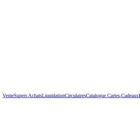
Vente
Supers Achats
Liquidation
Circulaires
Catalogue
Cartes-Cadeaux