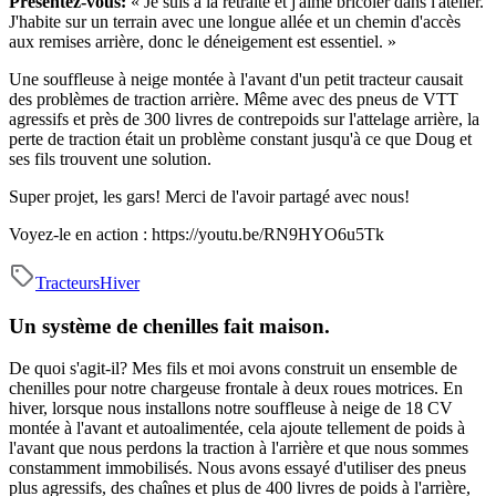
Présentez-vous:
« Je suis à la retraite et j'aime bricoler dans l'atelier.
J'habite sur un terrain avec une longue allée et un chemin d'accès
aux remises arrière, donc le déneigement est essentiel. »
Une souffleuse à neige montée à l'avant d'un petit tracteur causait
des problèmes de traction arrière. Même avec des pneus de VTT
agressifs et près de 300 livres de contrepoids sur l'attelage arrière, la
perte de traction était un problème constant jusqu'à ce que Doug et
ses fils trouvent une solution.
Super projet, les gars! Merci de l'avoir partagé avec nous!
Voyez-le en action :
https://youtu.be/RN9HYO6u5Tk
Tracteurs
Hiver
Un système de chenilles fait maison.
De quoi s'agit-il?
Mes fils et moi avons construit un ensemble de
chenilles pour notre chargeuse frontale à deux roues motrices. En
hiver, lorsque nous installons notre souffleuse à neige de 18 CV
montée à l'avant et autoalimentée, cela ajoute tellement de poids à
l'avant que nous perdons la traction à l'arrière et que nous sommes
constamment immobilisés. Nous avons essayé d'utiliser des pneus
plus agressifs, des chaînes et plus de 400 livres de poids à l'arrière,