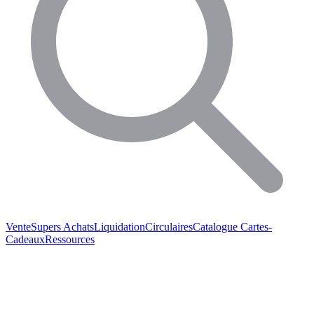
Vente
Supers Achats
Liquidation
Circulaires
Catalogue
Cartes-
Cadeaux
Ressources