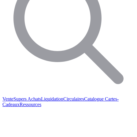
Vente
Supers Achats
Liquidation
Circulaires
Catalogue
Cartes-
Cadeaux
Ressources