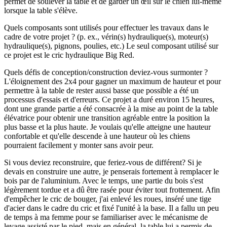
permet de soulever la table et de garder un œil sur le chien lui-même
lorsque la table s'élève.
Quels composants sont utilisés pour effectuer les travaux dans le
cadre de votre projet ? (p. ex., vérin(s) hydraulique(s), moteur(s)
hydraulique(s), pignons, poulies, etc.)
Le seul composant utilisé sur
ce projet est le cric hydraulique Big Red.
Quels défis de conception/construction deviez-vous surmonter ?
L'éloignement des 2x4 pour gagner un maximum de hauteur et pour
permettre à la table de rester aussi basse que possible a été un
processus d'essais et d'erreurs. Ce projet a duré environ 15 heures,
dont une grande partie a été consacrée à la mise au point de la table
élévatrice pour obtenir une transition agréable entre la position la
plus basse et la plus haute. Je voulais qu'elle atteigne une hauteur
confortable et qu'elle descende à une hauteur où les chiens
pourraient facilement y monter sans avoir peur.
Si vous deviez reconstruire, que feriez-vous de différent?
Si je
devais en construire une autre, je penserais fortement à remplacer le
bois par de l'aluminium. Avec le temps, une partie du bois s'est
légèrement tordue et a dû être rasée pour éviter tout frottement. Afin
d'empêcher le cric de bouger, j'ai enlevé les roues, inséré une tige
d'acier dans le cadre du cric et fixé l'unité à la base. Il a fallu un peu
de temps à ma femme pour se familiariser avec le mécanisme de
levage assisté par le pied, mais en général, la table lui a permis de