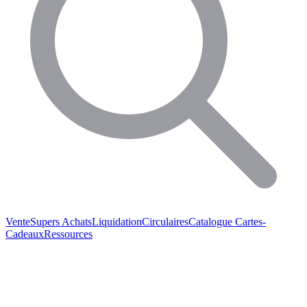
Vente
Supers Achats
Liquidation
Circulaires
Catalogue
Cartes-
Cadeaux
Ressources