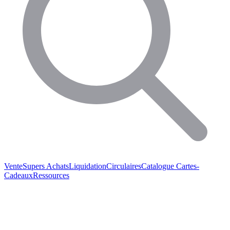
Vente
Supers Achats
Liquidation
Circulaires
Catalogue
Cartes-
Cadeaux
Ressources