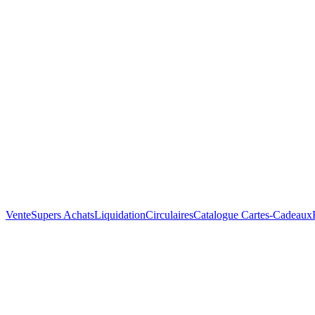
Vente
Supers Achats
Liquidation
Circulaires
Catalogue
Cartes-Cadeaux