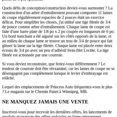
Quels défis de conception/construction deviez-vous surmonter ?
La
construction d'un arbre d'entraînement pouvant comporter 11 lames
de coupe régulièrement espacées de 2 pouces était un exercice
délicat. Pour simplifier les choses, j'ai utilisé une tige filetée de 3/4
de pouce comme arbre d'entraînement. Chaque lame de coupe est
faite d'une barre plate de 1/8 po x 2 po coupée en longueurs de 6 po.
Un bord tranchant a été aiguisé sur les côtés opposés de la lame, et
au milieu de chaque lame se trouve un trou de 3/4 de pouce qui fait
glisser la lame sur la tige filetée. Chaque lame est placée entre deux
écrous de 3/4 po avec un peu d’adhésif frein-filet Loctite. La tige
filetée est actionnée par une courroie.
Si vous deviez reconstruire, que feriez-vous différemment ?
Le
tendeur de courroie doit être réexaminé, car les lames de coupe ne se
désengagent pas complètement lorsque le levier d'embrayage est
relâché.
Lequel des emplacements de Princess Auto fréquentez-vous le plus
?
Le magasin sur le Chemin Panet à Winnipeg, MB.
NE MANQUEZ JAMAIS UNE VENTE
Inscrivez-vous pour recevoir les dernières offres, les lancements de
produits et recevoir des offres spéciales en ligne uniquement