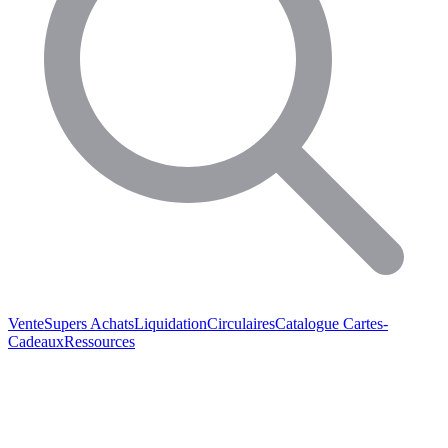
Vente
Supers Achats
Liquidation
Circulaires
Catalogue
Cartes-
Cadeaux
Ressources