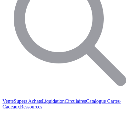
Vente
Supers Achats
Liquidation
Circulaires
Catalogue
Cartes-
Cadeaux
Ressources