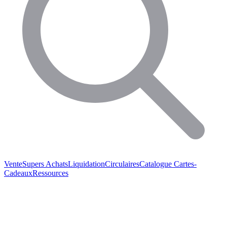
Vente
Supers Achats
Liquidation
Circulaires
Catalogue
Cartes-
Cadeaux
Ressources