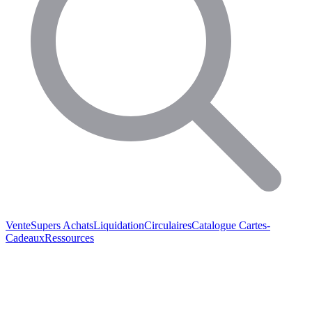
Vente
Supers Achats
Liquidation
Circulaires
Catalogue
Cartes-
Cadeaux
Ressources