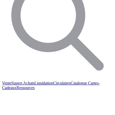
Vente
Supers Achats
Liquidation
Circulaires
Catalogue
Cartes-
Cadeaux
Ressources