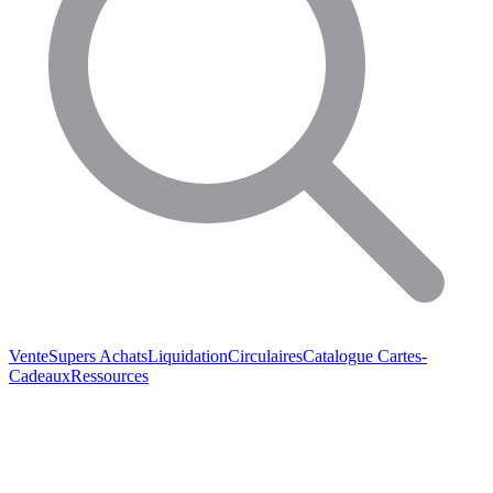
Vente
Supers Achats
Liquidation
Circulaires
Catalogue
Cartes-
Cadeaux
Ressources