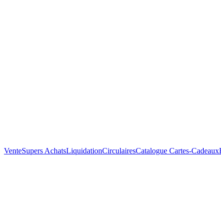
Vente
Supers Achats
Liquidation
Circulaires
Catalogue
Cartes-Cadeaux