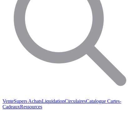
Vente
Supers Achats
Liquidation
Circulaires
Catalogue
Cartes-
Cadeaux
Ressources