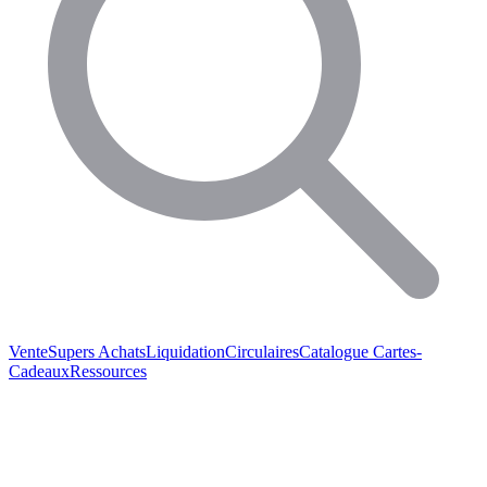
Vente
Supers Achats
Liquidation
Circulaires
Catalogue
Cartes-
Cadeaux
Ressources