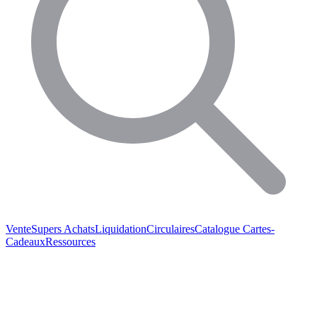
Vente
Supers Achats
Liquidation
Circulaires
Catalogue
Cartes-
Cadeaux
Ressources