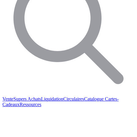
Vente
Supers Achats
Liquidation
Circulaires
Catalogue
Cartes-
Cadeaux
Ressources