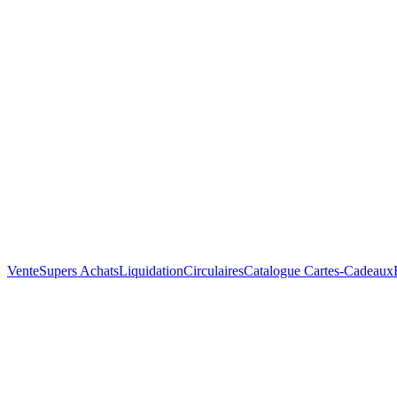
Vente
Supers Achats
Liquidation
Circulaires
Catalogue
Cartes-Cadeaux