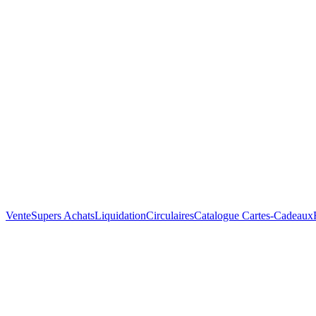
Vente
Supers Achats
Liquidation
Circulaires
Catalogue
Cartes-Cadeaux