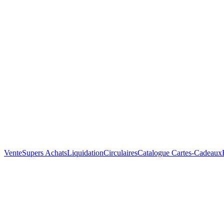
Vente
Supers Achats
Liquidation
Circulaires
Catalogue
Cartes-Cadeaux