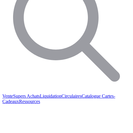
Vente
Supers Achats
Liquidation
Circulaires
Catalogue
Cartes-
Cadeaux
Ressources