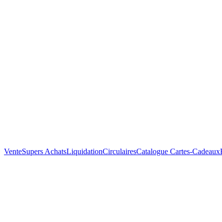
Vente
Supers Achats
Liquidation
Circulaires
Catalogue
Cartes-Cadeaux