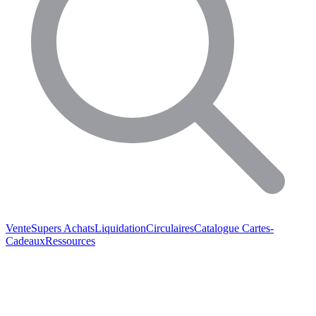
Vente
Supers Achats
Liquidation
Circulaires
Catalogue
Cartes-
Cadeaux
Ressources